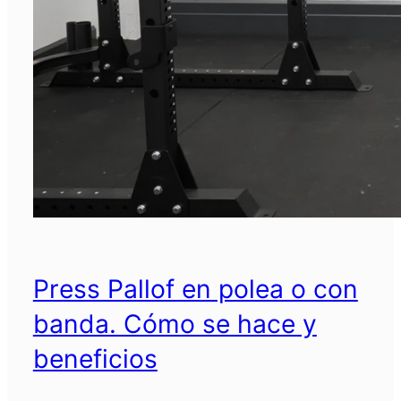
Press Pallof en polea o con
banda. Cómo se hace y
beneficios